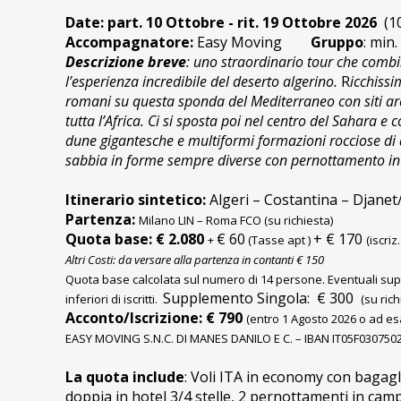
Date:
part. 10 Ottobre - rit. 19 Ottobre 2026
(1
Accompagnatore:
Easy Moving
Gruppo
: min
Descrizione breve
: uno straordinario tour che combin
l’esperienza incredibile del deserto algerino.
R
icchissi
romani su questa sponda del Mediterraneo con siti arch
tutta l’Africa. Ci si sposta poi nel centro del Sahara e c
dune gigantesche e multiformi formazioni rocciose di a
sabbia in forme sempre diverse con pernottamento in 
Itinerario sintetico:
Algeri – Costantina – Djanet
Partenza:
Milano LIN – Roma FCO (su richiesta)
Quota base: € 2.080
€ 60
+ € 170
+
(Tasse apt )
(iscri
Altri Costi: da versare alla partenza in contanti € 150
Quota base calcolata sul numero di 14 persone.
Eventuali su
Supplemento Singola: € 300
inferiori di iscritti.
(su ric
Acconto/Iscrizione: € 790
(entro 1 Agosto 2026 o ad es
EASY MOVING S.N.C. DI MANES DANILO E C. – IBAN IT05F0307
La quota include
: Voli ITA in economy con bagag
doppia in hotel 3/4 stelle, 2 pernottamenti in campi