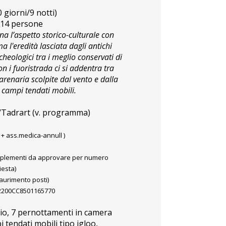
0 giorni/9 notti)
. 14 persone
a l’aspetto storico-culturale con
ma l'eredità lasciata dagli antichi
eologici tra i meglio conservati di
on i fuoristrada ci si addentra tra
renaria scolpite dal vento e dalla
campi tendati mobili.
/Tadrart (v. programma)
z. + ass.medica-annull )
pplementi da approvare per numero
hiesta)
aurimento posti)
502200CC8501165770
lio, 7 pernottamenti in camera
 tendati mobili tipo igloo,